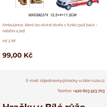
Ambulance, které lze otvírat dveře s funkcí pull back –
natáhni a jeď.
od 3 let
99,00
Kč
E-mail: objednavky@hracky-u-bile-ruze.cz
Telefon:
+420 603 523 703