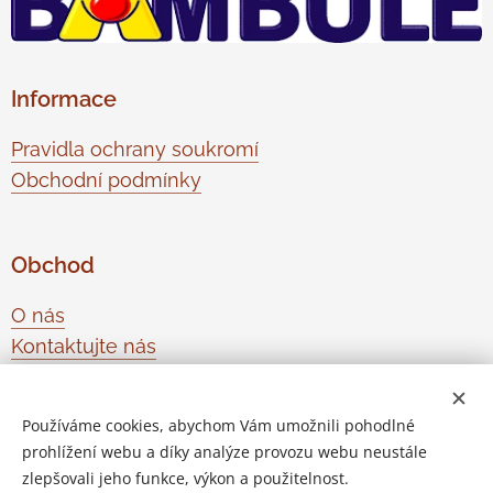
Informace
Pravidla ochrany soukromí
Obchodní podmínky
Obchod
O nás
Kontaktujte nás
Odstoupení od smlouvy
Používáme cookies, abychom Vám umožnili pohodlné
prohlížení webu a díky analýze provozu webu neustále
Vytvořeno službou
Webnode
Cookies
zlepšovali jeho funkce, výkon a použitelnost.