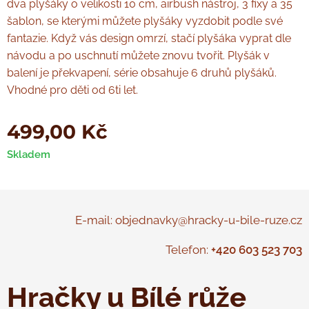
dva plyšáky o velikosti 10 cm, airbush nástroj, 3 fixy a 35
šablon, se kterými můžete plyšáky vyzdobit podle své
fantazie. Když vás design omrzí, stačí plyšáka vyprat dle
návodu a po uschnutí můžete znovu tvořit. Plyšák v
balení je překvapení, série obsahuje 6 druhů plyšáků.
Vhodné pro děti od 6ti let.
499,00
Kč
Skladem
E-mail: objednavky@hracky-u-bile-ruze.cz
Telefon:
+420 603 523 703
Hračky u Bílé růže