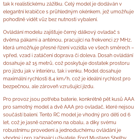
tak k realistickému zážitku. Celý model je dodáván v
elegantní krabičce s průhledným okénkem, jež umožňuje
pohodlně vidět vůz bez nutnosti vybalení.
Ovládání modelu zajišťuje černý dálkový ovladač s
dvěma pákami a anténou, pracující na frekvenci 27 MHz,
která umožňuje přesné řízení vozidla ve všech směrech –
vpřed, vzad i zatáčení doprava či doleva. Dosah ovládání
dosahuje až 15 metrů, což poskytuje dostatek prostoru
pro jízdu jak v interiéru, tak i venku. Model dosahuje
maximální rychlosti 8,4 km/h, což je ideální rychlost pro
bezpečnou, ale zároveň vzrušující jízdu.
Pro provoz jsou potřeba baterie, konkrétně pět kusů AAA
pro samotný model a dvě AAA pro ovladač, které nejsou
součástí balení. Tento RC model je vhodný pro děti od 6
let, což je jasně označeno na obalu, a díky svému
robustnímu provedení a jednoduchému ovládání je
vhodný i pro začínající uživatele. Ford Mustang Shelby