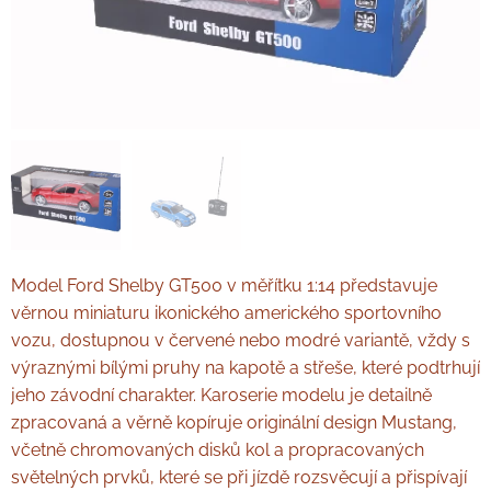
Model Ford Shelby GT500 v měřítku 1:14 představuje
věrnou miniaturu ikonického amerického sportovního
vozu, dostupnou v červené nebo modré variantě, vždy s
výraznými bílými pruhy na kapotě a střeše, které podtrhují
jeho závodní charakter. Karoserie modelu je detailně
zpracovaná a věrně kopíruje originální design Mustang,
včetně chromovaných disků kol a propracovaných
světelných prvků, které se při jízdě rozsvěcují a přispívají